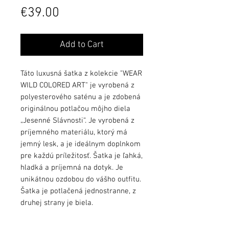
Price
€39.00
Add to Cart
Táto luxusná šatka z kolekcie "WEAR
WILD COLORED ART" je vyrobená z
polyesterového saténu a je zdobená
originálnou potlačou môjho diela
„Jesenné Slávnosti“. Je vyrobená z
príjemného materiálu, ktorý má
jemný lesk, a je ideálnym doplnkom
pre každú príležitosť. Šatka je ľahká,
hladká a príjemná na dotyk. Je
unikátnou ozdobou do vášho outfitu.
Šatka je potlačená jednostranne, z
druhej strany je biela.
Rozmer: 110x110cm