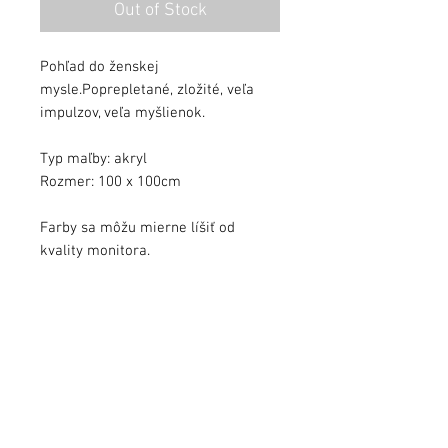
Out of Stock
Pohľad do ženskej
mysle.Poprepletané, zložité, veľa
impulzov, veľa myšlienok.
Typ maľby: akryl
Rozmer: 100 x 100cm
Farby sa môžu mierne líšiť od
kvality monitora.
Obraz zalakovaný ochranným lakom.
Obraz podpísaný, s dátumom a s
pribaleným certifikátom autenticity.
info@jezekart.sk
Obchodné podmienky