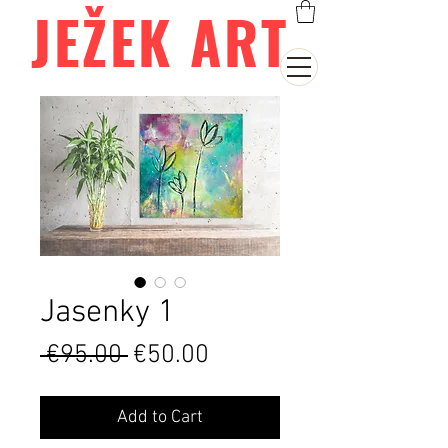
JEŽEK ART
Jasenky 1
Regular
Sale
 €95.00 
€50.00
Price
Price
Add to Cart