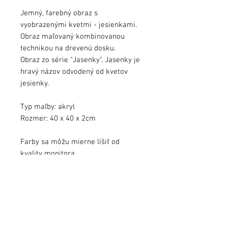
Jemný, farebný obraz s
vyobrazenými kvetmi - jesienkami.
Obraz maľovaný kombinovanou
technikou na drevenú dosku.
Obraz zo série "Jasenky". Jasenky je
hravý názov odvodený od kvetov
jesienky.
Typ maľby: akryl
Rozmer: 40 x 40 x 2cm
Farby sa môžu mierne líšiť od
kvality monitora.
Obraz zalakovaný ochranným lakom.
Obraz podpísaný, s dátumom a s
pribaleným certifikátom autenticity.