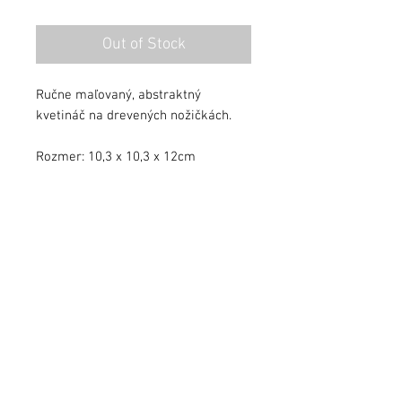
Out of Stock
Ručne maľovaný, abstraktný
kvetináč na drevených nožičkách.
Rozmer: 10,3 x 10,3 x 12cm
Kvetináč je zalakovaný ochranným
lakom.
info@jezekart.sk
Obchodné podmienky
Zásady ochrany osobných údajov
FAQ
© 2024 by Ježek Art. All rights reserved.