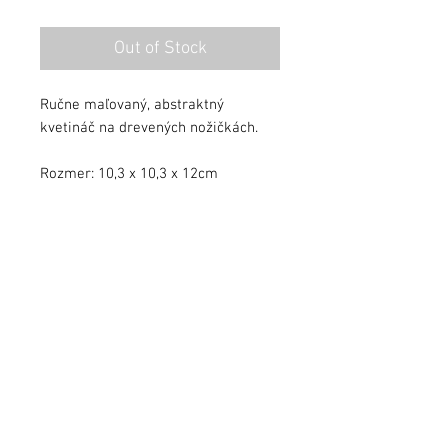
Out of Stock
Ručne maľovaný, abstraktný
kvetináč na drevených nožičkách.
Rozmer: 10,3 x 10,3 x 12cm
Kvetináč je zalakovaný ochranným
lakom.
info@jezekart.sk
Obchodné podmienky
Zásady ochrany osobných údajov
FAQ
© 2024 by Ježek Art. All rights reserved.