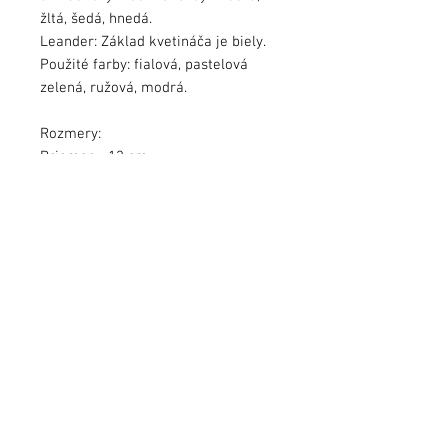
žltá, šedá, hnedá.
Leander: Základ kvetináča je biely.
Použité farby: fialová, pastelová
zelená, ružová, modrá.
Rozmery:
Priemer - 13 cm
Výška - 11 cm
Predáva sa bez rastliny.
Farby sa môžu mierne líšiť od
kvality monitora.
Kvetináče zalakované ochranným
lakom.
Odporúča sa do interiéru.
info@jezekart.sk