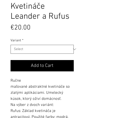
Kvetináče
Leander a Rufus
Price
€20.00
Variant
*
Add to Cart
Ručne
maľované abstraktné kvetináče so
zlatými aplikáciami. Umelecký
kúsok, ktorý oživí domácnosť.
Na výber z dvoch variánt:
Rufus: Základ kvetináča je
antracitový. Použité farby: modrá,