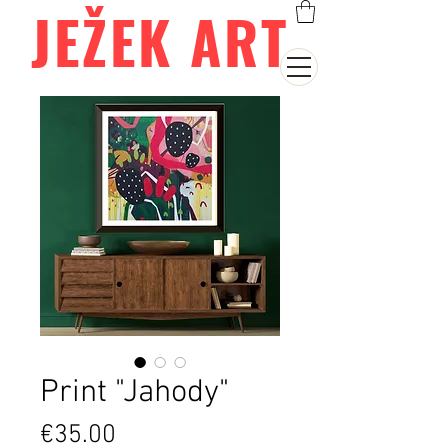
JEŽEK ART
Print "Jahody"
Price
€35.00