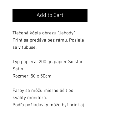
Add to Cart
Tlačená kópia obrazu "Jahody".
Print sa predáva bez rámu. Posiela
sa v tubuse.
Typ papiera: 200 gr. papier Solstar
Satin
Rozmer: 50 x 50cm
Farby sa môžu mierne líšiť od
kvality monitora.
Podľa požiadavky môže byť print aj
podpísaný.
Možné zakúpiť aj originál diela na
tomto webe.