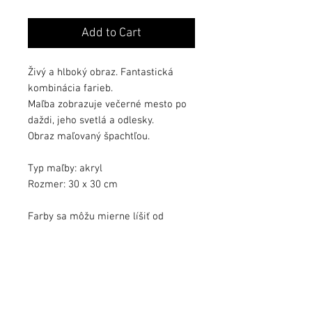
Add to Cart
Živý a hlboký obraz. Fantastická
kombinácia farieb.
Maľba zobrazuje večerné mesto po
daždi, jeho svetlá a odlesky.
Obraz maľovaný špachtľou.
Typ maľby: akryl
Rozmer: 30 x 30 cm
Farby sa môžu mierne líšiť od
kvality monitora.
Obraz zalakovaný ochranným lakom.
Obraz podpísaný, s dátumom a s
pribaleným certifikátom autenticity.