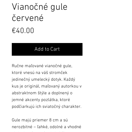
Vianočné gule
červené
Price
€40.00
Add to Cart
Ručne maľované vianočné gule,
ktoré vnesú na váš stromček
jedinečný umelecký dotyk. Každý
kus je originál, maľovaný autorkou v
abstraktnom štýle a doplnený o
jemné akcenty pozlátka, ktoré
podčiarkujú ich sviatočný charakter.
Gule majú priemer 8 cm a sú
nerozbitné – ľahké, odolné a vhodné