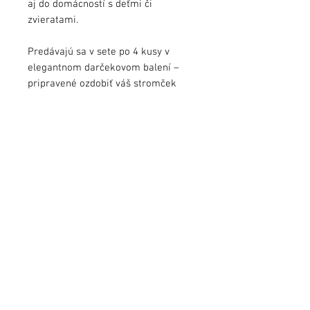
aj do domácností s deťmi či
zvieratami.
Predávajú sa v sete po 4 kusy v
elegantnom darčekovom balení –
pripravené ozdobiť váš stromček
alebo potešiť ako umelecký dar.
Každá guľa je malým originálnym
dielom, ktoré oživí vašu vianočnú
výzdobu.
Veľkosť:
ø 8cm
Balenie:
4 kusy
info@jezekart.sk
Obchodné podmienky
Zásady ochrany osobných údajov
FAQ