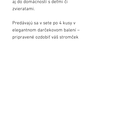
aj do domácností s deťmi či
zvieratami.
Predávajú sa v sete po 4 kusy v
elegantnom darčekovom balení –
pripravené ozdobiť váš stromček
alebo potešiť ako umelecký dar.
Každá guľa je malým originálnym
dielom, ktoré oživí vašu vianočnú
výzdobu.
Veľkosť:
ø 8cm
Balenie:
4 kusy
info@jezekart.sk
Obchodné podmienky
Zásady ochrany osobných údajov
FAQ