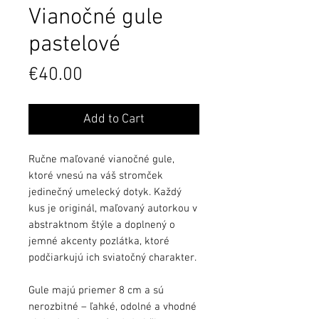
Vianočné gule
pastelové
Price
€40.00
Add to Cart
Ručne maľované vianočné gule,
ktoré vnesú na váš stromček
jedinečný umelecký dotyk. Každý
kus je originál, maľovaný autorkou v
abstraktnom štýle a doplnený o
jemné akcenty pozlátka, ktoré
podčiarkujú ich sviatočný charakter.
Gule majú priemer 8 cm a sú
nerozbitné – ľahké, odolné a vhodné