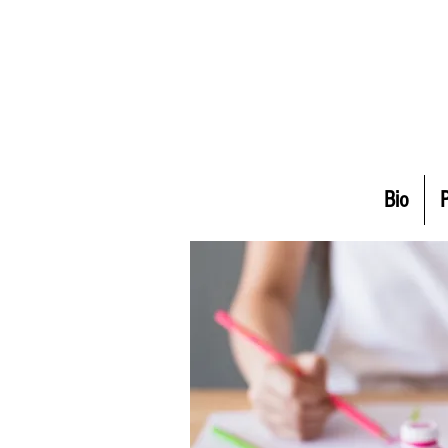
Bio
P