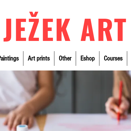
JEŽEK ART
aintings
Art prints
Other
Eshop
Courses