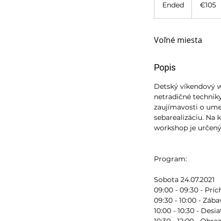
euros
Ended
E
€105
n
d
e
Voľné miesta
d
Popis
Detský víkendový wo
netradičné technik
zaujímavosti o umen
sebarealizáciu. Na
workshop je určený 
Program:
Sobota 24.07.2021
09:00 - 09:30 - Prí
09:30 - 10:00 - Záb
10:00 - 10:30 - Desi
10:30 - 12:00 - Obr