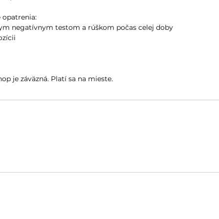
 opatrenia:
lnym negatívnym testom a rúškom počas celej doby
zícii
op je záväzná. Platí sa na mieste.