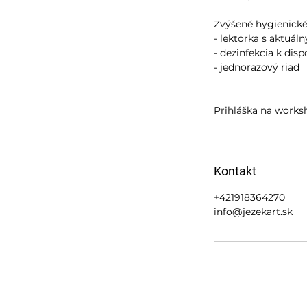
Zvýšené hygienické
- lektorka s aktuá
- dezinfekcia k dispo
- jednorazový riad
Prihláška na worksh
Kontakt
+421918364270
info@jezekart.sk