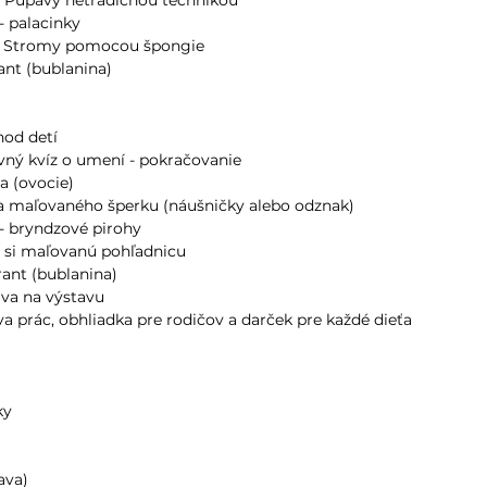
 - palacinky
raz Stromy pomocou špongie
rant (bublanina)
hod detí
avný kvíz o umení - pokračovanie
ta (ovocie)
oba maľovaného šperku (náušničky alebo odznak)
d - bryndzové pirohy
ob si maľovanú pohľadnicu
rant (bublanina)
rava na výstavu
ava prác, obhliadka pre rodičov a darček pre každé dieťa
ky
t
ava)