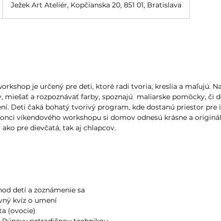
Ježek Art Ateliér, Kopčianska 20, 851 01, Bratislava
rkshop je určený pre deti, ktoré radi tvoria, kreslia a maľujú. N
y, miešať a rozpoznávať farby, spoznajú maliarske pomôcky, či d
í. Deti čaká bohatý tvorivý program, kde dostanú priestor pre i
 konci víkendového workshopu si domov odnesú krásne a originál
ako pre dievčatá, tak aj chlapcov.
chod detí a zoznámenie sa
avný kvíz o umení
ata (ovocie)
az Púpavy netradičnou technikou